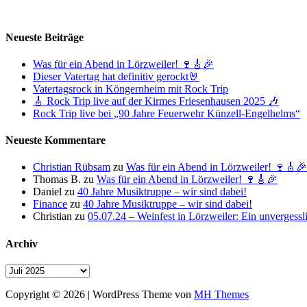
Neueste Beiträge
Was für ein Abend in Lörzweiler! 🍷🎸🎉
Dieser Vatertag hat definitiv gerockt🤘
Vatertagsrock in Köngernheim mit Rock Trip
🎸 Rock Trip live auf der Kirmes Friesenhausen 2025 🎶
Rock Trip live bei „90 Jahre Feuerwehr Künzell-Engelhelms“
Neueste Kommentare
Christian Rübsam
zu
Was für ein Abend in Lörzweiler! 🍷🎸🎉
Thomas B.
zu
Was für ein Abend in Lörzweiler! 🍷🎸🎉
Daniel
zu
40 Jahre Musiktruppe – wir sind dabei!
Finance
zu
40 Jahre Musiktruppe – wir sind dabei!
Christian
zu
05.07.24 – Weinfest in Lörzweiler: Ein unvergess
Archiv
Archiv
Copyright © 2026 | WordPress Theme von
MH Themes