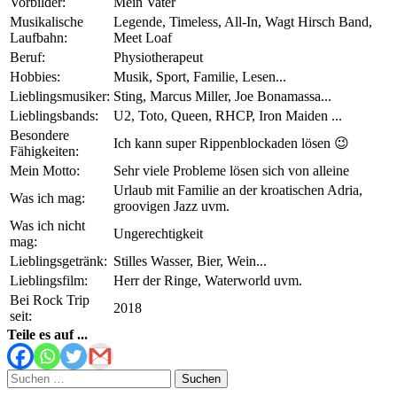
Vorbilder:
Mein Vater
Musikalische
Legende, Timeless, All-In, Wagt Hirsch Band,
Laufbahn:
Meet Loaf
Beruf:
Physiotherapeut
Hobbies:
Musik, Sport, Familie, Lesen...
Lieblingsmusiker:
Sting, Marcus Miller, Joe Bonamassa...
Lieblingsbands:
U2, Toto, Queen, RHCP, Iron Maiden ...
Besondere
Ich kann super Rippenblockaden lösen 😉
Fähigkeiten:
Mein Motto:
Sehr viele Probleme lösen sich von alleine
Urlaub mit Familie an der kroatischen Adria,
Was ich mag:
groovigen Jazz uvm.
Was ich nicht
Ungerechtigkeit
mag:
Lieblingsgetränk:
Stilles Wasser, Bier, Wein...
Lieblingsfilm:
Herr der Ringe, Waterworld uvm.
Bei Rock Trip
2018
seit:
Teile es auf ...
Suchen
nach: