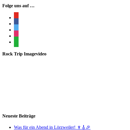
Folge uns auf …
youtube
facebook
twitter
instagram
whatsapp
Rock Trip Imagevideo
Neueste Beiträge
Was für ein Abend in Lörzweiler! 🍷🎸🎉