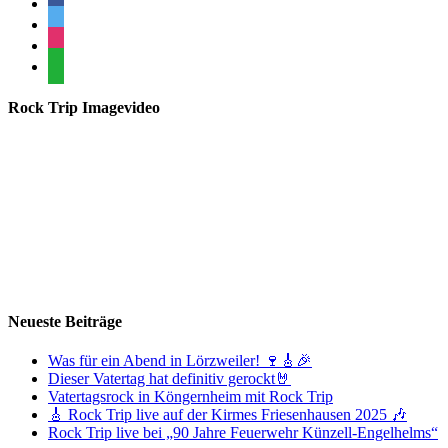
facebook
twitter
instagram
whatsapp
Rock Trip Imagevideo
Neueste Beiträge
Was für ein Abend in Lörzweiler! 🍷🎸🎉
Dieser Vatertag hat definitiv gerockt🤘
Vatertagsrock in Köngernheim mit Rock Trip
🎸 Rock Trip live auf der Kirmes Friesenhausen 2025 🎶
Rock Trip live bei „90 Jahre Feuerwehr Künzell-Engelhelms“