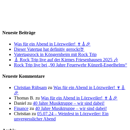
Neueste Beiträge
Was für ein Abend in Lörzweiler! 🍷🎸🎉
Dieser Vatertag hat definitiv gerockt🤘
Vatertagsrock in Köngernheim mit Rock Trip
🎸 Rock Trip live auf der Kirmes Friesenhausen 2025 🎶
Rock Trip live bei „90 Jahre Feuerwehr Künzell-Engelhelms“
Neueste Kommentare
Christian Rübsam
zu
Was für ein Abend in Lörzweiler! 🍷🎸
🎉
Thomas B.
zu
Was für ein Abend in Lörzweiler! 🍷🎸🎉
Daniel
zu
40 Jahre Musiktruppe – wir sind dabei!
Finance
zu
40 Jahre Musiktruppe – wir sind dabei!
Christian
zu
05.07.24 – Weinfest in Lörzweiler: Ein
unvergesslicher Abend