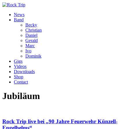
News
Band
Becky
Christian
Daniel
Gerald
Marc
Ivo
Dominik
Gigs
Videos
Downloads
Shop
Contact
Jubiläum
Rock Trip live bei „90 Jahre Feuerwehr Künzell-
Engelhelms“