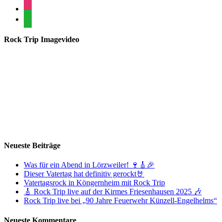
instagram
whatsapp
Rock Trip Imagevideo
Neueste Beiträge
Was für ein Abend in Lörzweiler! 🍷🎸🎉
Dieser Vatertag hat definitiv gerockt🤘
Vatertagsrock in Köngernheim mit Rock Trip
🎸 Rock Trip live auf der Kirmes Friesenhausen 2025 🎶
Rock Trip live bei „90 Jahre Feuerwehr Künzell-Engelhelms“
Neueste Kommentare