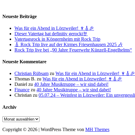
Neueste Beiträge
Was für ein Abend in Lörzweiler! 🍷🎸🎉
Dieser Vatertag hat definitiv gerockt🤘
Vatertagsrock in Köngernheim mit Rock Trip
🎸 Rock Trip live auf der Kirmes Friesenhausen 2025 🎶
Rock Trip live bei „90 Jahre Feuerwehr Künzell-Engelhelms“
Neueste Kommentare
Christian Rübsam
zu
Was für ein Abend in Lörzweiler! 🍷🎸🎉
Thomas B.
zu
Was für ein Abend in Lörzweiler! 🍷🎸🎉
Daniel
zu
40 Jahre Musiktruppe – wir sind dabei!
Finance
zu
40 Jahre Musiktruppe – wir sind dabei!
Christian
zu
05.07.24 – Weinfest in Lörzweiler: Ein unvergess
Archiv
Archiv
Copyright © 2026 | WordPress Theme von
MH Themes